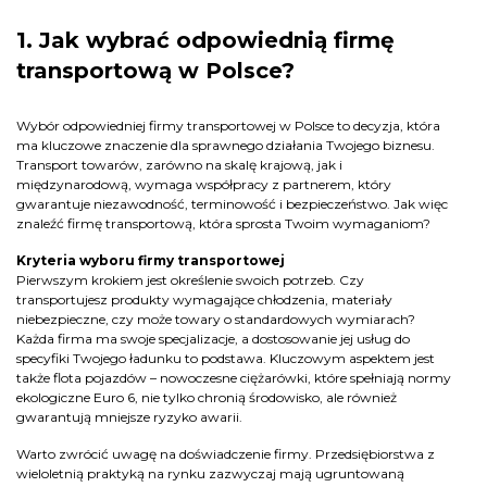
1. Jak wybrać odpowiednią firmę
transportową w Polsce?
Wybór odpowiedniej firmy transportowej w Polsce to decyzja, która
ma kluczowe znaczenie dla sprawnego działania Twojego biznesu.
Transport towarów, zarówno na skalę krajową, jak i
międzynarodową, wymaga współpracy z partnerem, który
gwarantuje niezawodność, terminowość i bezpieczeństwo. Jak więc
znaleźć firmę transportową, która sprosta Twoim wymaganiom?
Kryteria wyboru firmy transportowej
Pierwszym krokiem jest określenie swoich potrzeb. Czy
transportujesz produkty wymagające chłodzenia, materiały
niebezpieczne, czy może towary o standardowych wymiarach?
Każda firma ma swoje specjalizacje, a dostosowanie jej usług do
specyfiki Twojego ładunku to podstawa. Kluczowym aspektem jest
także flota pojazdów – nowoczesne ciężarówki, które spełniają normy
ekologiczne Euro 6, nie tylko chronią środowisko, ale również
gwarantują mniejsze ryzyko awarii.
Warto zwrócić uwagę na doświadczenie firmy. Przedsiębiorstwa z
wieloletnią praktyką na rynku zazwyczaj mają ugruntowaną