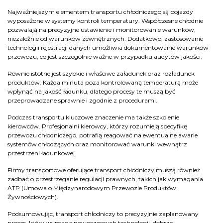
Najważniejszym elementem transportu chłodniczego są pojazdy
wyposażone w systemy kontroli temperatury. Współczesne chłodnie
pozwalają na precyzyjne ustawienie i monitorowanie warunków,
niezależnie od warunków zewnętrznych. Dodatkowo, zastosowanie
technologii rejestracji danych umożliwia dokumentowanie warunków
przewozu, co jest szczególnie ważne w przypadku audytów jakości.
Równie istotne jest szybkie i właściwe załadunek oraz rozładunek
produktów. Każda minuta poza kontrolowaną temperaturą może
wpłynąć na jakość ładunku, dlatego procesy te muszą być
przeprowadzane sprawnie i zgodnie z procedurami.
Podczas transportu kluczowe znaczenie ma także szkolenie
kierowców. Profesjonalni kierowcy, którzy rozumieją specyfikę
przewozu chłodniczego, potrafią reagować na ewentualne awarie
systemów chłodzących oraz monitorować warunki wewnątrz
przestrzeni ładunkowej.
Firmy transportowe oferujące transport chłodniczy muszą również
zadbać o przestrzeganie regulacji prawnych, takich jak wymagania
ATP (Umowa o Międzynarodowym Przewozie Produktów
Żywnościowych).
Podsumowując, transport chłodniczy to precyzyjnie zaplanowany
proces, który wymaga nowoczesnych technologii, dobrze