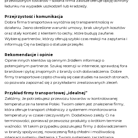
przewożonych towarów – solidna firma zawsze oferuje opcję ochrony
ładunku na wypadek uszkodzeń lub kradzieży.
Przejrzystość i komunikacja
Dobra firma transportowa wyróżnia się transparentnością w
działaniu. Jasno określone warunki umowy, brak ukrytych kosztów
oraz stały kontakt z klientem to cechy, które budują zaufanie.
Wybieraj partnerów, którzy oferują szybki czas reakcji na zapytania i
informują Cię na bieżąco o statusie przesyłki.
Rekomendacje i opinie
Opinie innych klientów są cennym źródłem informacji o
potencjalnym partnerze. Szukaj recenzji w internecie, sprawdzaj fora
branżowe i pytaj znajomych z branży o ich doświadczenia. Dobre
firmy transportowe często chwalą się case studies na swoich stronach,
co pozwala zapoznać się z przykładami zrealizowanych zleceń.
Przykład firmy transportowej „idealnej”
Załóżmy, że potrzebujesz przewozu towarów w kontrolowanej
temperaturze na terenie Polski. Twoim celem jest znalezienie firmy,
która oferuje transport chłodniczy z systemem monitorowania
temperatury w czasie rzeczywistym. Dodatkowo zależy Ci na
terminowości, ponieważ przewozisz produkty o krótkim terminie
ważności. W takim przypadku poszukujesz firmy z doświadczeniem
w branży spożywczej, nowoczesną flotą chłodni i możliwością
integracji systemu śledzenia z Twoim systemem zarządzania