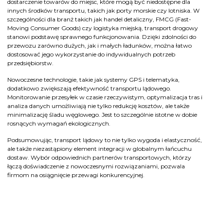
dostarczenie towarów do miejsc, które mogą być niedostępne dla
innych środków transportu, takich jak porty morskie czy lotniska. W
szczególności dla branż takich jak handel detaliczny, FMCG (Fast-
Moving Consumer Goods) czy logistyka miejską, transport drogowy
stanowi podstawę sprawnego funkcjonowania. Dzięki zdolności do
przewozu zarówno dużych, jak i małych ładunków, można łatwo
dostosować jego wykorzystanie do indywidualnych potrzeb
przedsiębiorstw.
Nowoczesne technologie, takie jak systemy GPS i telematyka,
dodatkowo zwiększają efektywność transportu lądowego.
Monitorowanie przesyłek w czasie rzeczywistym, optymalizacja tras i
analiza danych umożliwiają nie tylko redukcję kosztów, ale także
minimalizację śladu węglowego. Jest to szczególnie istotne w dobie
rosnących wymagań ekologicznych.
Podsumowując, transport lądowy to nie tylko wygoda i elastyczność,
ale także niezastąpiony element integracji w globalnym łańcuchu
dostaw. Wybór odpowiednich partnerów transportowych, którzy
łączą doświadczenie z nowoczesnymi rozwiązaniami, pozwala
firmom na osiągnięcie przewagi konkurencyjnej.