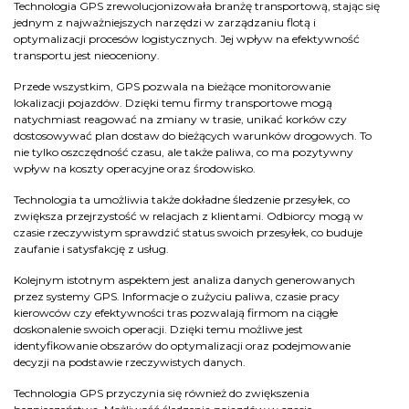
Technologia GPS zrewolucjonizowała branżę transportową, stając się
jednym z najważniejszych narzędzi w zarządzaniu flotą i
optymalizacji procesów logistycznych. Jej wpływ na efektywność
transportu jest nieoceniony.
Przede wszystkim, GPS pozwala na bieżące monitorowanie
lokalizacji pojazdów. Dzięki temu firmy transportowe mogą
natychmiast reagować na zmiany w trasie, unikać korków czy
dostosowywać plan dostaw do bieżących warunków drogowych. To
nie tylko oszczędność czasu, ale także paliwa, co ma pozytywny
wpływ na koszty operacyjne oraz środowisko.
Technologia ta umożliwia także dokładne śledzenie przesyłek, co
zwiększa przejrzystość w relacjach z klientami. Odbiorcy mogą w
czasie rzeczywistym sprawdzić status swoich przesyłek, co buduje
zaufanie i satysfakcję z usług.
Kolejnym istotnym aspektem jest analiza danych generowanych
przez systemy GPS. Informacje o zużyciu paliwa, czasie pracy
kierowców czy efektywności tras pozwalają firmom na ciągłe
doskonalenie swoich operacji. Dzięki temu możliwe jest
identyfikowanie obszarów do optymalizacji oraz podejmowanie
decyzji na podstawie rzeczywistych danych.
Technologia GPS przyczynia się również do zwiększenia