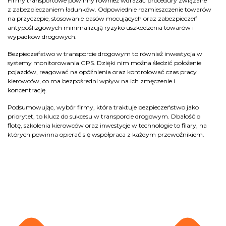
Firmy transportowe powinny również wdrażać procedury związane
z zabezpieczaniem ładunków. Odpowiednie rozmieszczenie towarów
na przyczepie, stosowanie pasów mocujących oraz zabezpieczeń
antypoślizgowych minimalizują ryzyko uszkodzenia towarów i
wypadków drogowych.
Bezpieczeństwo w transporcie drogowym to również inwestycja w
systemy monitorowania GPS. Dzięki nim można śledzić położenie
pojazdów, reagować na opóźnienia oraz kontrolować czas pracy
kierowców, co ma bezpośredni wpływ na ich zmęczenie i
koncentrację.
Podsumowując, wybór firmy, która traktuje bezpieczeństwo jako
priorytet, to klucz do sukcesu w transporcie drogowym. Dbałość o
flotę, szkolenia kierowców oraz inwestycje w technologie to filary, na
których powinna opierać się współpraca z każdym przewoźnikiem.