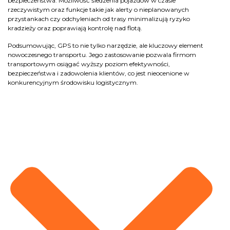
bezpieczeństwa. Możliwość śledzenia pojazdów w czasie
rzeczywistym oraz funkcje takie jak alerty o nieplanowanych
przystankach czy odchyleniach od trasy minimalizują ryzyko
kradzieży oraz poprawiają kontrolę nad flotą.
Podsumowując, GPS to nie tylko narzędzie, ale kluczowy element
nowoczesnego transportu. Jego zastosowanie pozwala firmom
transportowym osiągać wyższy poziom efektywności,
bezpieczeństwa i zadowolenia klientów, co jest nieocenione w
konkurencyjnym środowisku logistycznym.