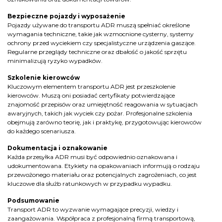
Bezpieczne pojazdy i wyposażenie
Pojazdy używane do transportu ADR muszą spełniać określone
wymagania techniczne, takie jak wzmocnione cysterny, systemy
ochrony przed wyciekiem czy specjalistyczne urządzenia gaszące.
Regularne przeglądy techniczne oraz dbałość o jakość sprzętu
minimalizują ryzyko wypadków.
Szkolenie kierowców
Kluczowym elementem transportu ADR jest przeszkolenie
kierowców. Muszą oni posiadać certyfikaty potwierdzające
znajomość przepisów oraz umiejętność reagowania w sytuacjach
awaryjnych, takich jak wyciek czy pożar. Profesjonalne szkolenia
obejmują zarówno teorię, jak i praktykę, przygotowując kierowców
do każdego scenariusza.
Dokumentacja i oznakowanie
Każda przesyłka ADR musi być odpowiednio oznakowana i
udokumentowana. Etykiety na opakowaniach informują o rodzaju
przewożonego materiału oraz potencjalnych zagrożeniach, co jest
kluczowe dla służb ratunkowych w przypadku wypadku.
Podsumowanie
Transport ADR to wyzwanie wymagające precyzji, wiedzy i
zaangażowania. Współpraca z profesjonalną firmą transportową,