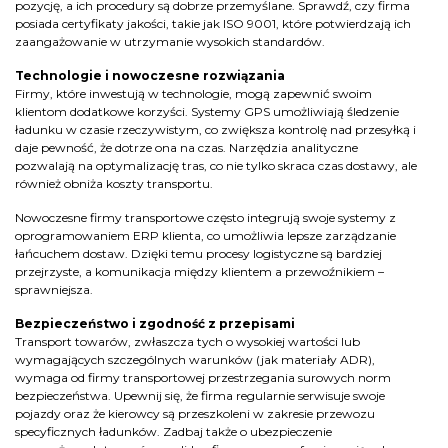
pozycję, a ich procedury są dobrze przemyślane. Sprawdź, czy firma
posiada certyfikaty jakości, takie jak ISO 9001, które potwierdzają ich
zaangażowanie w utrzymanie wysokich standardów.
Technologie i nowoczesne rozwiązania
Firmy, które inwestują w technologie, mogą zapewnić swoim
klientom dodatkowe korzyści. Systemy GPS umożliwiają śledzenie
ładunku w czasie rzeczywistym, co zwiększa kontrolę nad przesyłką i
daje pewność, że dotrze ona na czas. Narzędzia analityczne
pozwalają na optymalizację tras, co nie tylko skraca czas dostawy, ale
również obniża koszty transportu.
Nowoczesne firmy transportowe często integrują swoje systemy z
oprogramowaniem ERP klienta, co umożliwia lepsze zarządzanie
łańcuchem dostaw. Dzięki temu procesy logistyczne są bardziej
przejrzyste, a komunikacja między klientem a przewoźnikiem –
sprawniejsza.
Bezpieczeństwo i zgodność z przepisami
Transport towarów, zwłaszcza tych o wysokiej wartości lub
wymagających szczególnych warunków (jak materiały ADR),
wymaga od firmy transportowej przestrzegania surowych norm
bezpieczeństwa. Upewnij się, że firma regularnie serwisuje swoje
pojazdy oraz że kierowcy są przeszkoleni w zakresie przewozu
specyficznych ładunków. Zadbaj także o ubezpieczenie