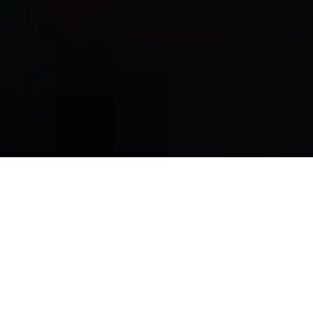
W
DSGWA sp. z o.o.
oferujemy profesjonalne